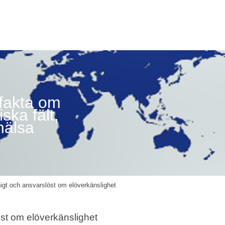
 fakta om
ska fält,
hälsa
igt och ansvarslöst om elöverkänslighet
st om elöverkänslighet