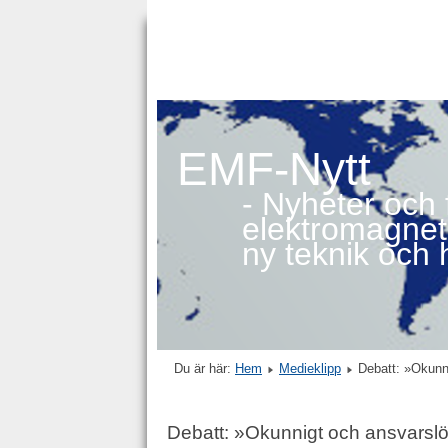
EMF-Nytt
- Nyheter och
elektromagneti
ny teknik och 
Du är här:
Hem
Medieklipp
Debatt: »Okunn
Debatt: »Okunnigt och ansvarslö